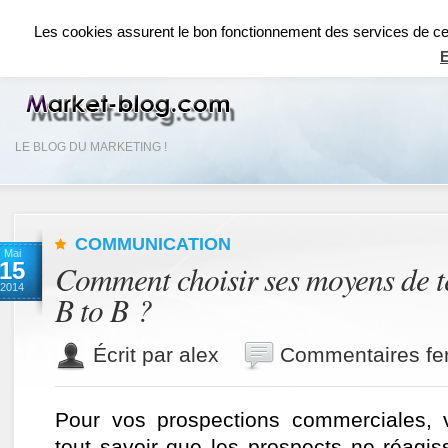
ACCUEIL
RÉSEAUX SOCIAUX
RÉFÉRENCEMENT SEO
COMMUNICAT
Les cookies assurent le bon fonctionnement des services de ce si
E
LE BLOG DU MARKETING !
COMMUNICATION
Mai
15
Comment choisir ses moyens de t
2014
B to B ?
Écrit par alex
Commentaires fe
Pour vos prospections commerciales, 
tout savoir que les prospects ne réagis