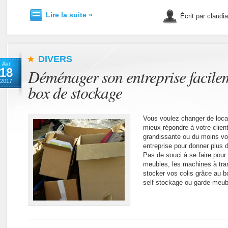
Lire la suite »
Écrit par claudi
DIVERS
Avr
18
Déménager son entreprise facile
2017
box de stockage
Vous voulez changer de locau
mieux répondre à votre clien
grandissante ou du moins v
entreprise pour donner plus de
Pas de souci à se faire pour
meubles, les machines à tran
stocker vos colis grâce au 
self stockage ou garde-meub