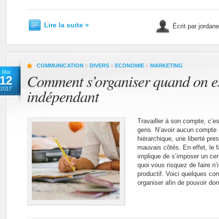
Lire la suite »
Écrit par jordan
COMMUNICATION
//
DIVERS
//
ECONOMIE
//
MARKETING
Mai
Comment s’organiser quand on est
12
2017
indépendant
Travailler à son compte, c’es
gens. N’avoir aucun compte 
hiérarchique, une liberté pre
mauvais côtés. En effet, le f
implique de s’imposer un cer
quoi vous risquez de faire n’
productif. Voici quelques c
organiser afin de pouvoir don