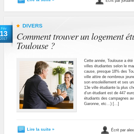
Écrit par jordan
DIVERS
Fév
13
Comment trouver un logement ét
2017
Toulouse ?
Cette année, Toulouse a été
villes étudiantes selon le ma
cause, presque 18% des Toul
ville attire de nombreux jeu
son ensoleillement et ses uni
13e ville étudiante la plus 
d’un étudiant est de 447 eur
étudiants des campagnes avo
Garonne, etc…) […]
Lire la suite »
Écrit par ale