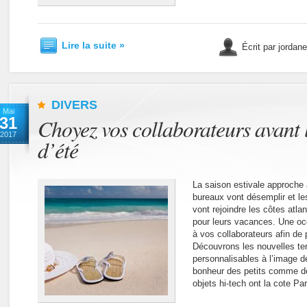
Lire la suite »
Écrit par jordan
DIVERS
Mai
31
Choyez vos collaborateurs avant 
2017
d’été
La saison estivale approche
bureaux vont désemplir et les
vont rejoindre les côtes atl
pour leurs vacances. Une occ
à vos collaborateurs afin de
Découvrons les nouvelles te
personnalisables à l’image de
bonheur des petits comme de
objets hi-tech ont la cote Pa