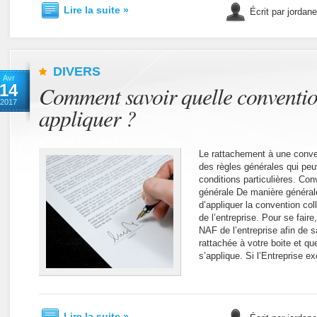
Lire la suite »
Écrit par jordan
DIVERS
Avr
14
Comment savoir quelle convention
2017
appliquer ?
Le rattachement à une conven
des règles générales qui peu
conditions particulières. Con
générale De manière général
d’appliquer la convention coll
de l’entreprise. Pour se faire
NAF de l’entreprise afin de sa
rattachée à votre boite et qu
s’applique. Si l’Entreprise e
Lire la suite »