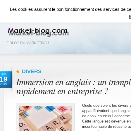
ACCUEIL
RÉSEAUX SOCIAUX
RÉFÉRENCEMENT SEO
COMMUNICAT
Les cookies assurent le bon fonctionnement des services de ce si
E
LE BLOG DU MARKETING !
DIVERS
Juil
19
Immersion en anglais : un trempl
2019
rapidement en entreprise ?
Quels que soient les divers av
apparaît évident que l’angla
de choix en ce qui concerne l
Cette langue est devenue en
incontournable de réussite a