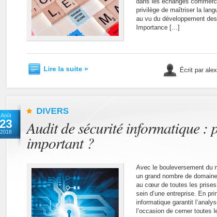
dans les échanges commerci
privilège de maîtriser la lang
au vu du développement des e
Importance […]
Lire la suite »
Écrit par ale
DIVERS
Août
23
Audit de sécurité informatique : 
2018
important ?
Avec le bouleversement du 
un grand nombre de domaines
au cœur de toutes les prises
sein d’une entreprise. En prin
informatique garantit l’analy
l’occasion de cerner toutes le