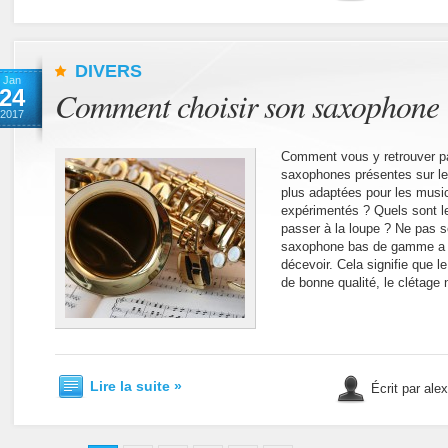
DIVERS
Jan
24
Comment choisir son saxophone 
2017
Comment vous y retrouver p
saxophones présentes sur le
plus adaptées pour les musi
expérimentés ? Quels sont le
passer à la loupe ? Ne pas se
saxophone bas de gamme a p
décevoir. Cela signifie que 
de bonne qualité, le clétage
Lire la suite »
Écrit par ale