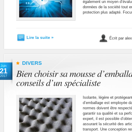
également un moyen d’évaluer
données de la société tout e
protection plus adapté. Focus
Lire la suite »
Écrit par ale
DIVERS
Juin
21
Bien choisir sa mousse d’emballa
2017
conseils d’un spécialiste
Isolante, légère et protégea
d’emballage est employée da
normes doivent être respect
garantir sa qualité et sa per
expert, il est possible d’obt
assurant la sécurité des art
transport. Une conception r