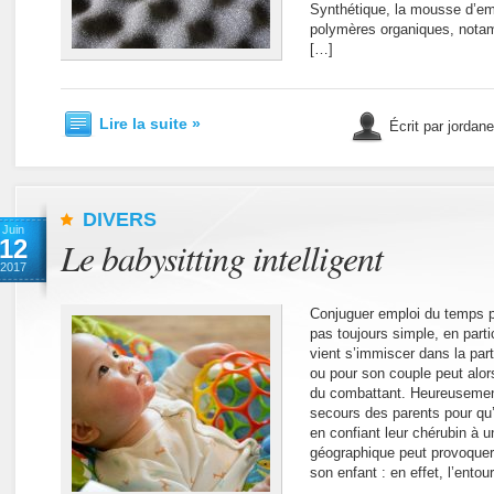
Synthétique, la mousse d’emb
polymères organiques, nota
[…]
Lire la suite »
Écrit par jordan
DIVERS
Juin
12
Le babysitting intelligent
2017
Conjuguer emploi du temps p
pas toujours simple, en parti
vient s’immiscer dans la par
ou pour son couple peut alors
du combattant. Heureusement
secours des parents pour qu’i
en confiant leur chérubin à u
géographique peut provoquer 
son enfant : en effet, l’ento