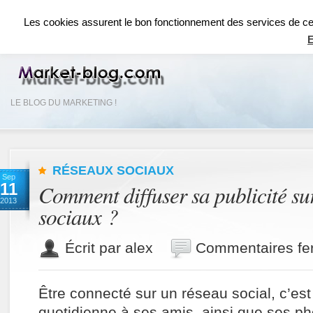
ACCUEIL
RÉSEAUX SOCIAUX
RÉFÉRENCEMENT SEO
COMMUNICAT
Les cookies assurent le bon fonctionnement des services de ce si
E
LE BLOG DU MARKETING !
RÉSEAUX SOCIAUX
Sep
11
Comment diffuser sa publicité sur
2013
sociaux ?
Écrit par alex
Commentaires fe
Être connecté sur un réseau social, c’est
quotidienne à ses amis, ainsi que ses ph