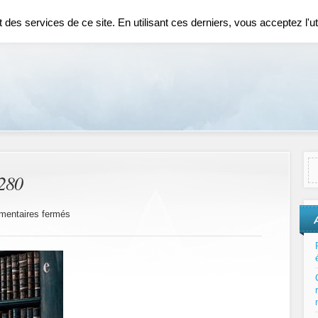
ENCEMENT SEO
COMMUNICATION
DIVERS
ECONOMIE
CONTACT
es services de ce site. En utilisant ces derniers, vous acceptez l'uti
280
sur
entaires fermés
bookshelf-
1082309_1280