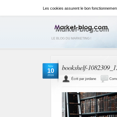
ACCUEIL
RÉSEAUX SOCIAUX
RÉFÉR
Les cookies assurent le bon fonctionnement d
LE BLOG DU MARKETING !
bookshelf-1082309_1
Nov
10
2016
Écrit par jordane
Comm