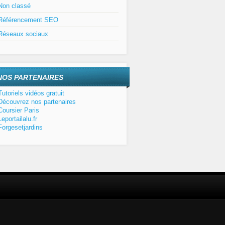
Non classé
Référencement SEO
Réseaux sociaux
NOS PARTENAIRES
Tutoriels vidéos gratuit
Découvrez nos partenaires
Coursier Paris
Leportailalu.fr
Forgesetjardins