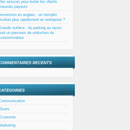
Des astuces pour éviter les clients
mauvais payeurs
Immersion en anglais : un tremplin
évoluer plus rapidement en entreprise ?
Grande surface : du parking au rayon,
tout un parcours de séduction du
consommateur
COMMENTAIRES RECENTS
CATEGORIES
Communication
Divers
Economie
Marketing