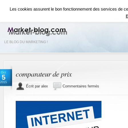
ACCUEIL
RÉSEAUX SOCIAUX
RÉFÉRENCEMENT SEO
COMMUNICAT
Les cookies assurent le bon fonctionnement des services de ce si
E
LE BLOG DU MARKETING !
comparateur de prix
Oct
5
2015
sur
Écrit par alex
Commentaires fermés
comparateur
de
prix