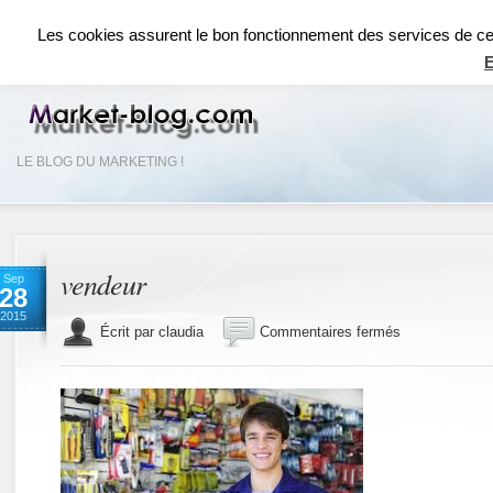
ACCUEIL
RÉSEAUX SOCIAUX
RÉFÉRENCEMENT SEO
COMMUNICAT
Les cookies assurent le bon fonctionnement des services de ce si
E
LE BLOG DU MARKETING !
vendeur
Sep
28
2015
sur
Écrit par claudia
Commentaires fermés
vendeur