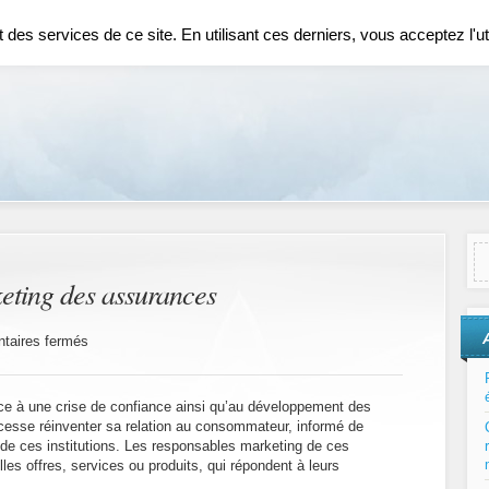
ENCEMENT SEO
COMMUNICATION
DIVERS
ECONOMIE
CONTACT
es services de ce site. En utilisant ces derniers, vous acceptez l'uti
eting des assurances
sur
taires fermés
Qu’est-
ce
que
ce à une crise de confiance ainsi qu’au développement des
le
 cesse réinventer sa relation au consommateur, informé de
marketing
 de ces institutions. Les responsables marketing de ces
des
assurances
les offres, services ou produits, qui répondent à leurs