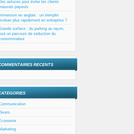
Des astuces pour éviter les clients
mauvais payeurs
Immersion en anglais : un tremplin
évoluer plus rapidement en entreprise ?
Grande surface : du parking au rayon,
tout un parcours de séduction du
consommateur
COMMENTAIRES RECENTS
CATEGORIES
Communication
Divers
Economie
Marketing