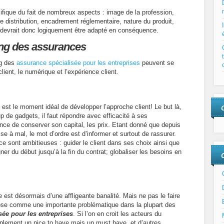
ifique du fait de nombreux aspects : image de la profession,
 distribution, encadrement réglementaire, nature du produit,
 devrait donc logiquement être adapté en conséquence.
ing des assurances
ng des
assurance spécialisée pour les entreprises
peuvent se
lient, le numérique et l’expérience client.
est le moment idéal de développer l’approche client! Le but là,
up de gadgets, il faut répondre avec efficacité à ses
ce de conserver son capital, les prix. Etant donné que depuis
e à mal, le mot d’ordre est d’informer et surtout de rassurer.
e sont ambitieuses : guider le client dans ses choix ainsi que
er du début jusqu’à la fin du contrat; globaliser les besoins en
est désormais d’une affligeante banalité. Mais ne pas le faire
mpose comme une importante problématique dans la plupart des
sée pour les entreprises
. Si l’on en croit les acteurs du
plement un nice to have mais un must have, et d’autres