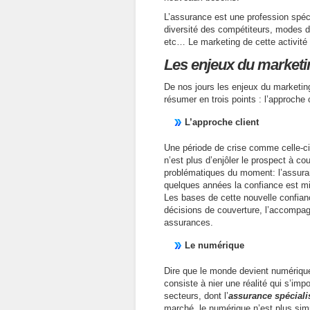
L’assurance est une profession spéc
diversité des compétiteurs, modes de
etc… Le marketing de cette activité
Les enjeux du market
De nos jours les enjeux du marketi
résumer en trois points : l’approche c
L’approche client
Une période de crise comme celle-ci 
n’est plus d’enjôler le prospect à co
problématiques du moment: l’assuran
quelques années la confiance est mis
Les bases de cette nouvelle confianc
décisions de couverture, l’accompagn
assurances.
Le numérique
Dire que le monde devient numérique 
consiste à nier une réalité qui s’i
secteurs, dont l’
assurance spéciali
marché, le numérique n’est plus sim