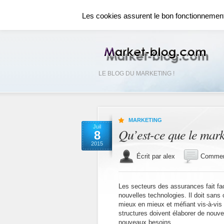
ACCUEIL
RÉSEAUX SOCIAUX
RÉFÉR
Les cookies assurent le bon fonctionnement d
LE BLOG DU MARKETING !
MARKETING
Juil
Qu’est-ce que le mark
8
2015
Écrit par alex
Commen
Les secteurs des assurances fait fa
nouvelles technologies. Il doit sans
mieux en mieux et méfiant vis-à-vis
structures doivent élaborer de nouvel
nouveaux besoins.