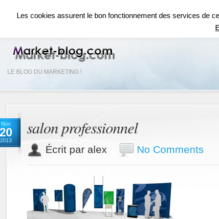
ACCUEIL
RÉSEAUX SOCIAUX
RÉFÉRENCEMENT SEO
COMMUNICAT
Les cookies assurent le bon fonctionnement des services de ce si
E
LE BLOG DU MARKETING !
salon professionnel
Nov
20
2013
Écrit par alex
No Comments