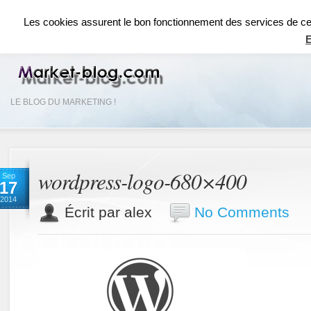
ACCUEIL
RÉSEAUX SOCIAUX
RÉFÉRENCEMENT SEO
COMMUNICAT
Les cookies assurent le bon fonctionnement des services de ce si
E
LE BLOG DU MARKETING !
wordpress-logo-680×400
Sep
17
2014
Écrit par alex
No Comments