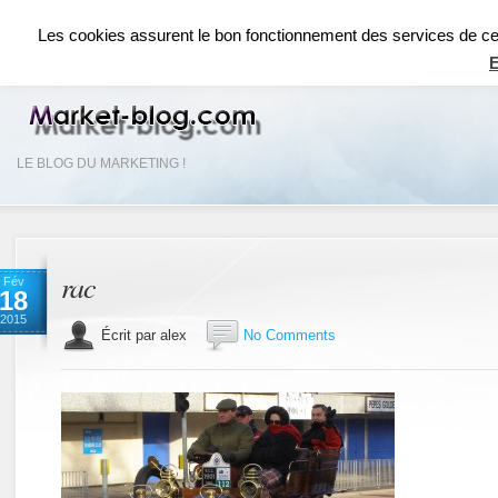
ACCUEIL
RÉSEAUX SOCIAUX
RÉFÉRENCEMENT SEO
COMMUNICAT
Les cookies assurent le bon fonctionnement des services de ce si
E
LE BLOG DU MARKETING !
rac
Fév
18
2015
Écrit par alex
No Comments