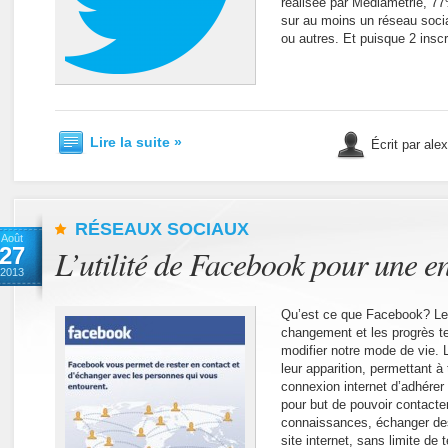
réalisée par Médiamétrie, 77
sur au moins un réseau socia
ou autres. Et puisque 2 insc
Lire la suite »
Écrit par ale
RÉSEAUX SOCIAUX
Août
27
L’utilité de Facebook pour une en
2013
Qu’est ce que Facebook? Le
changement et les progrès 
modifier notre mode de vie. 
leur apparition, permettant à
connexion internet d’adhérer
pour but de pouvoir contacte
connaissances, échanger des 
site internet, sans limite de