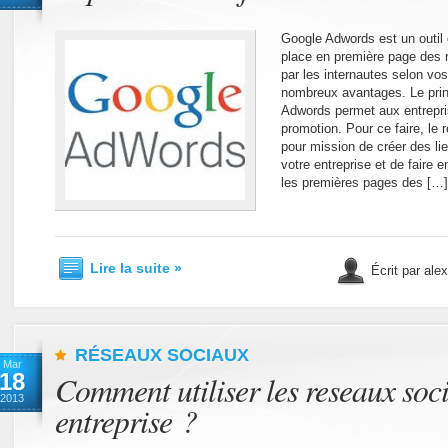
Google Adwords est un outil
place en première page des 
par les internautes selon vo
nombreux avantages. Le pri
Adwords permet aux entrepris
promotion. Pour ce faire, le
pour mission de créer des l
votre entreprise et de faire 
les premières pages des […]
Lire la suite »
Écrit par ale
RÉSEAUX SOCIAUX
Mar
18
Comment utiliser les reseaux soc
2013
entreprise ?