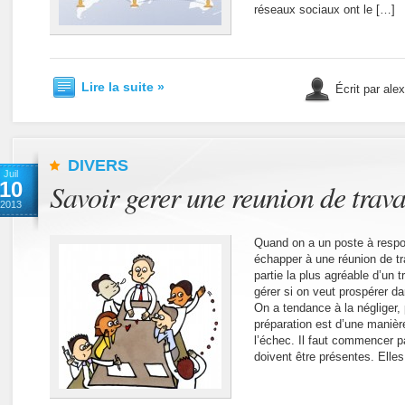
réseaux sociaux ont le […]
Lire la suite »
Écrit par ale
DIVERS
Juil
10
Savoir gerer une reunion de trava
2013
Quand on a un poste à respon
échapper à une réunion de tra
partie la plus agréable d’un t
gérer si on veut prospérer da
On a tendance à la négliger,
préparation est d’une manièr
l’échec. Il faut commencer pa
doivent être présentes. Elle