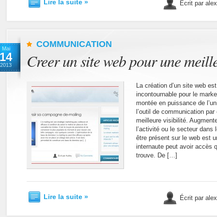
Lire la suite »
Écrit par ale
COMMUNICATION
Mai
14
Creer un site web pour une meilleu
2013
La création d’un site web est
incontournable pour le marke
montée en puissance de l’uni
l’outil de communication par
meilleure visibilité. Augmente
l’activité ou le secteur dans 
être présent sur le web est un
internaute peut avoir accès qu
trouve. De […]
Lire la suite »
Écrit par ale