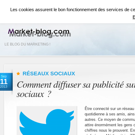
ACCUEIL
RÉSEAUX SOCIAUX
RÉFÉRENCEMENT SEO
COMMUNICAT
Les cookies assurent le bon fonctionnement des services de ce si
E
LE BLOG DU MARKETING !
RÉSEAUX SOCIAUX
Sep
11
Comment diffuser sa publicité sur
2013
sociaux ?
Être connecté sur un réseau s
quotidienne à ses amis, ains
autres. Ce moyen de commu
attire énormément les gens c
chiffres nous le prouvent. En