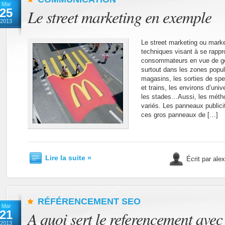
Mar
25
Le street marketing en exemple
2013
Le street marketing ou marke
techniques visant à se rappr
consommateurs en vue de gén
surtout dans les zones popu
magasins, les sorties de spe
et trains, les environs d’univ
les stades…Aussi, les méthod
variés. Les panneaux publicit
ces gros panneaux de […]
Lire la suite »
Écrit par ale
RÉFÉRENCEMENT SEO
Mar
21
A quoi sert le referencement ave
2013